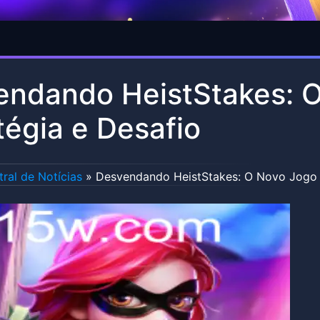
endando HeistStakes: 
tégia e Desafio
ral de Notícias
»
Desvendando HeistStakes: O Novo Jogo d