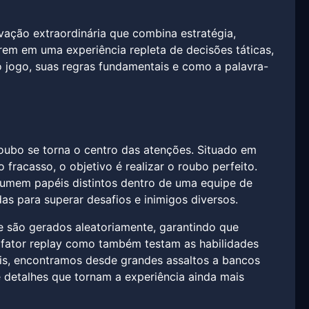
ação extraordinária que combina estratégia,
arem em uma experiência repleta de decisões táticas,
o jogo, suas regras fundamentais e como a palavra-
oubo se torna o centro das atenções. Situado em
racasso, o objetivo é realizar o roubo perfeito.
sumem papéis distintos dentro de uma equipe de
as para superar desafios e inimigos diversos.
e são gerados aleatoriamente, garantindo que
o fator replay como também testam as habilidades
eis, encontramos desde grandes assaltos a bancos
e detalhes que tornam a experiência ainda mais