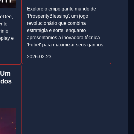
Explore o empolgante mundo de
'ProsperityBlessing', um jogo
veDee,
revolucionário que combina
ente
estratégia e sorte, enquanto
ínio
apresentamos a inovadora técnica
eplay e
'Fubet' para maximizar seus ganhos.
2026-02-23
 Um
 dos