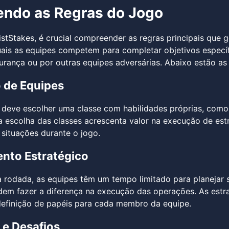
ndo as Regras do Jogo
istStakes, é crucial compreender as regras principais que
ais as equipes competem para completar objetivos especí
urança ou por outras equipes adversárias. Abaixo estão as 
 de Equipes
deve escolher uma classe com habilidades próprias, como 
a escolha das classes acrescenta valor na execução de est
 situações durante o jogo.
nto Estratégico
 rodada, as equipes têm um tempo limitado para planejar sua
em fazer a diferença na execução das operações. As estra
definição de papéis para cada membro da equipe.
e Desafios