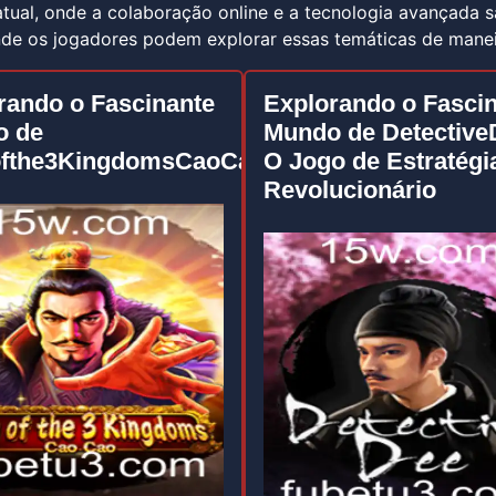
tual, onde a colaboração online e a tecnologia avançada 
de os jogadores podem explorar essas temáticas de maneir
rando o Fascinante
Explorando o Fasci
o de
Mundo de Detective
ofthe3KingdomsCaoCao
O Jogo de Estratégi
Revolucionário