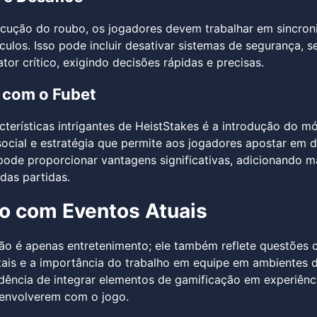
cução do roubo, os jogadores devem trabalhar em sincronia
culos. Isso pode incluir desativar sistemas de segurança, 
tor crítico, exigindo decisões rápidas e precisas.
 com o Fubet
terísticas intrigantes de HeistStakes é a introdução do m
social e estratégia que permite aos jogadores apostar em 
pode proporcionar vantagens significativas, adicionando 
das partidas.
o com Eventos Atuais
ão é apenas entretenimento; ele também reflete questões
itais e a importância do trabalho em equipe em ambientes de
dência de integrar elementos de gamificação em experiênci
 envolverem com o jogo.