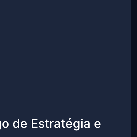
o de Estratégia e