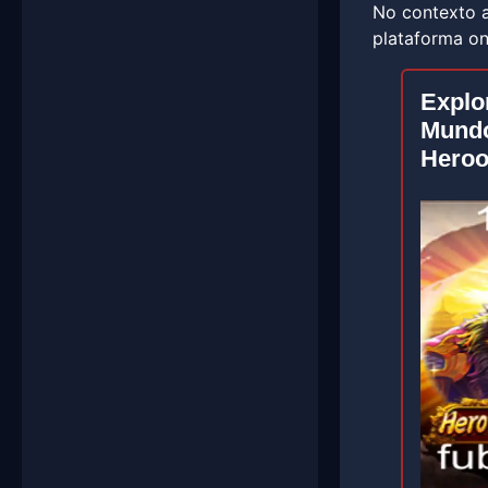
No contexto a
plataforma on
Explo
Mund
Hero