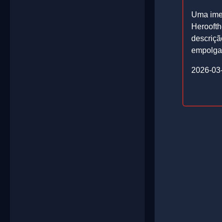
Uma ime
Herooft
descriçã
empolgan
2026-03