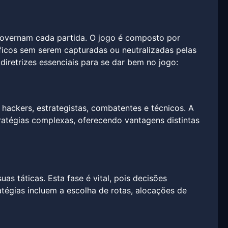
 governam cada partida. O jogo é composto por
ficos sem serem capturadas ou neutralizadas pelas
diretrizes essenciais para se dar bem no jogo:
hackers, estrategistas, combatentes e técnicos. A
ratégias complexas, oferecendo vantagens distintas
s táticas. Esta fase é vital, pois decisões
tégias incluem a escolha de rotas, alocações de