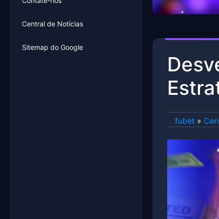
Contate-nos
Central de Notícias
Sitemap do Google
Desv
Estra
fubet
»
Cent