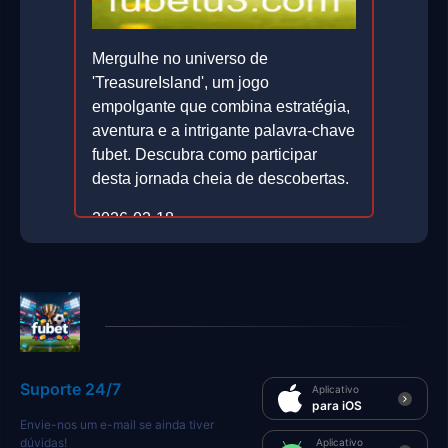
Mergulhe no universo de
'TreasureIsland', um jogo
empolgante que combina estratégia,
aventura e a intrigante palavra-chave
fubet. Descubra como participar
desta jornada cheia de descobertas.
2026-02-18
Suporte 24/7
Aplicativo
para iOS
Envie-nos um e-mail se ainda tiver
dúvidas!
Aplicativo