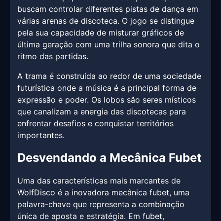
buscam controlar diferentes pistas de dança em
várias arenas de discoteca. O jogo se distingue
pela sua capacidade de misturar gráficos de
última geração com uma trilha sonora que dita o
ritmo das partidas.
A trama é construída ao redor de uma sociedade
futurística onde a música é a principal forma de
expressão e poder. Os lobos são seres místicos
que canalizam a energia das discotecas para
enfrentar desafios e conquistar territórios
importantes.
Desvendando a Mecânica Fubet
Uma das características mais marcantes de
WolfDisco é a inovadora mecânica fubet, uma
palavra-chave que representa a combinação
única de aposta e estratégia. Em fubet,