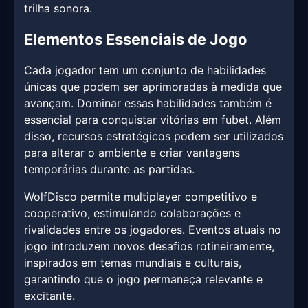
trilha sonora.
Elementos Essenciais de Jogo
Cada jogador tem um conjunto de habilidades
únicas que podem ser aprimoradas à medida que
avançam. Dominar essas habilidades também é
essencial para conquistar vitórias em fubet. Além
disso, recursos estratégicos podem ser utilizados
para alterar o ambiente e criar vantagens
temporárias durante as partidas.
WolfDisco permite multiplayer competitivo e
cooperativo, estimulando colaborações e
rivalidades entre os jogadores. Eventos atuais no
jogo introduzem novos desafios rotineiramente,
inspirados em temas mundiais e culturais,
garantindo que o jogo permaneça relevante e
excitante.