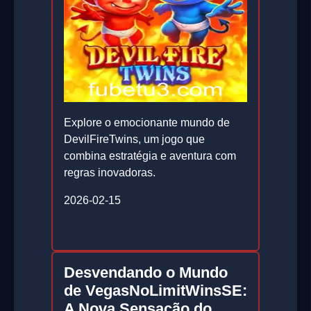
Explore o emocionante mundo de
DevilFireTwins, um jogo que
combina estratégia e aventura com
regras inovadoras.
2026-02-15
Desvendando o Mundo
de VegasNoLimitWinsSE:
A Nova Sensação do