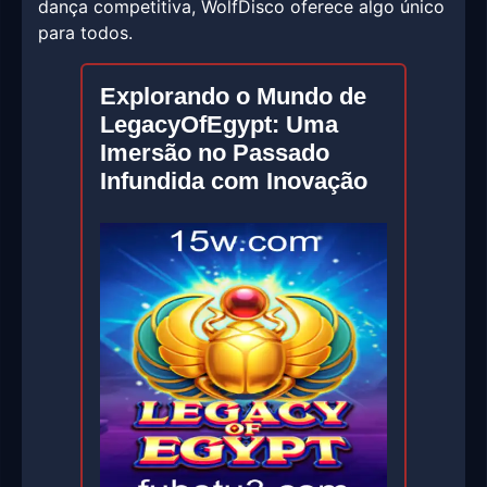
dança competitiva, WolfDisco oferece algo único
para todos.
Explorando o Mundo de
LegacyOfEgypt: Uma
Imersão no Passado
Infundida com Inovação