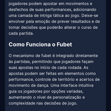
jogadores podem apostar em movimentos e
desfechos de suas performances, adicionando
uma camada de intriga tática ao jogo. Deixe-se
envolver pela emoção de prever resultados e de
tomar decisões que poderão alterar o curso de
cada partida.
Como Funciona o Fubet
O mecanismo de fubet é integrado diretamente
às partidas, permitindo que jogadores façam
suas apostas no início de cada rodada. As
apostas podem ser feitas em elementos como
performance, controle de território e acertos de
movimento de dança. Uma interface intuitiva
guia os jogadores por opções variadas,
aumentando o nível de personalização e
complexidade nas decisões de jogo.