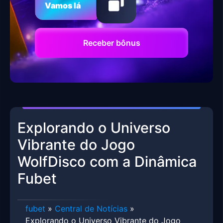
Vamos lá
Receber bônus
Explorando o Universo
Vibrante do Jogo
WolfDisco com a Dinâmica
Fubet
fubet
»
Central de Notícias
»
Explorando o Universo Vibrante do Jogo