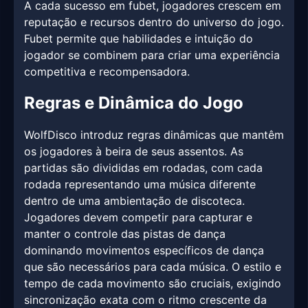
A cada sucesso em fubet, jogadores crescem em
reputação e recursos dentro do universo do jogo.
Fubet permite que habilidades e intuição do
jogador se combinem para criar uma experiência
competitiva e recompensadora.
Regras e Dinâmica do Jogo
WolfDisco introduz regras dinâmicas que mantêm
os jogadores à beira de seus assentos. As
partidas são divididas em rodadas, com cada
rodada representando uma música diferente
dentro de uma ambientação de discoteca.
Jogadores devem competir para capturar e
manter o controle das pistas de dança
dominando movimentos específicos de dança
que são necessários para cada música. O estilo e
tempo de cada movimento são cruciais, exigindo
sincronização exata com o ritmo crescente da